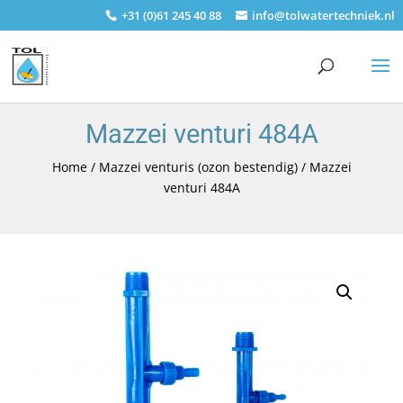
+31 (0)61 245 40 88
info@tolwatertechniek.nl
Mazzei venturi 484A
Home
/
Mazzei venturis (ozon bestendig)
/ Mazzei
venturi 484A