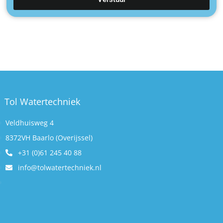
Tol Watertechniek
Veldhuisweg 4
8372VH Baarlo (Overijssel)
+31 (0)61 245 40 88
info@tolwatertechniek.nl