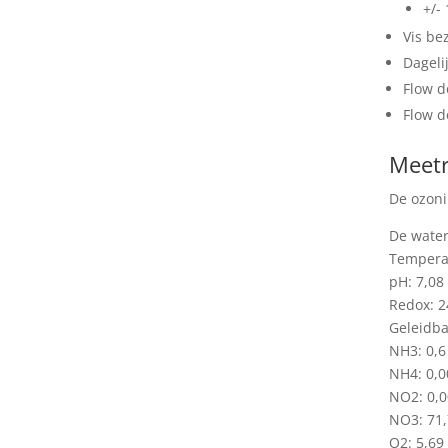
+/-
Vis be
Dageli
Flow do
Flow d
Meetr
De ozoni
De water
Temperat
pH: 7,08
Redox: 
Geleidba
NH3: 0,6
NH4: 0,0
NO2: 0,0
NO3: 71,
O2: 5,69