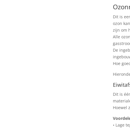
Ozonr
Dit is e
ozon kan
zijn om 
Alle ozo
gasstroo
De ingeb
ingebouw
Hoe goed
Hieronde
Eiwita
Dit is é
material
Hoewel z
Voordel
• Lage t