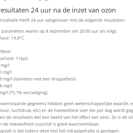
esultaten 24 uur na de inzet van ozon
nstallatie heeft 24 uur aangestaan met de volgende resultaten:
 parameters waren op 8 september om 20:00 uur als volgt:
uur: 19,8°C
278mV
arheid: 116µS
 mg/l
0 mg/l
0 mg/l (Gemeten met een druppeltest)
8 mg/l
mg/l (75,7% verzadiging)
bovenstaande gegevens hebben geen wetenschappelijke waarde, er 
tuur, luchtdruk, etc) en de hoeveelheid voer die per dag wordt ge
en de resultaten wel een beeld van het effect van ozon. Zo is de st
 in de hoeveelheid zuurstof is goed waarneembaar.
pvalt is dat tijdens deze test het nitraatgehalte is gestegen.