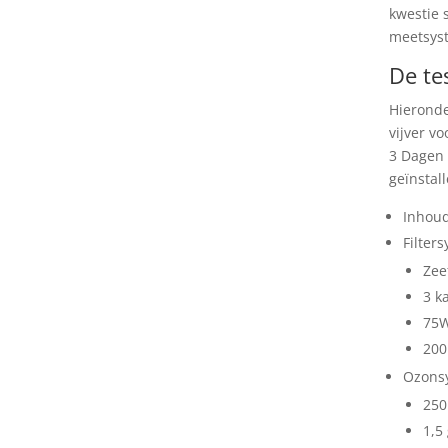
kwestie 
meetsyst
De tes
Hieronde
vijver v
3 Dagen 
geïnstall
Inhoud
Filter
Zee
3 k
75W
200
Ozons
250
1,5