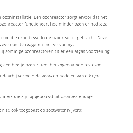
ozoninstallatie. Een ozonreactor zorgt ervoor dat het
ozonreactor functioneert hoe minder ozon er nodig zal
room die ozon bevat in de ozonreactor gebracht. Deze
geven om te reageren met vervuiling.
Bij sommige ozonreactoren zit er een afgas voorziening
og een beetje ozon zitten, het zogenaamde restozon.
daarbij vermeld de voor- en nadelen van elk type.
chuimers die zijn opgebouwd uit ozonbestendige
n ze ook toegepast op zoetwater (vijvers).