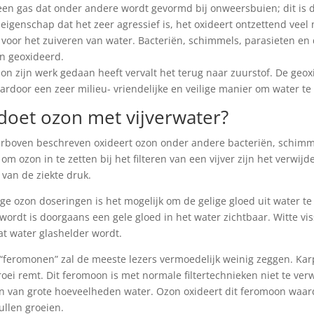
een gas dat onder andere wordt gevormd bij onweersbuien; dit i
 eigenschap dat het zeer agressief is, het oxideert ontzettend veel
voor het zuiveren van water. Bacteriën, schimmels, parasieten en
n geoxideerd.
on zijn werk gedaan heeft vervalt het terug naar zuurstof. De geox
aardoor een zeer milieu- vriendelijke en veilige manier om water t
doet ozon met vijverwater?
erboven beschreven oxideert ozon onder andere bacteriën, schimme
om ozon in te zetten bij het filteren van een vijver zijn het verwi
 van de ziekte druk.
age ozon doseringen is het mogelijk om de gelige gloed uit water te 
wordt is doorgaans een gele gloed in het water zichtbaar. Witte vis
at water glashelder wordt.
“feromonen” zal de meeste lezers vermoedelijk weinig zeggen. Kar
roei remt. Dit feromoon is met normale filtertechnieken niet te ver
n van grote hoeveelheden water. Ozon oxideert dit feromoon waard
ullen groeien.