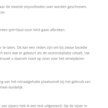
k waar de meeste onjuistheden over worden geschreven.
zon.
aarden (pH>9)zal ozon NH3 gaan afbreken.
r te laten. Dit kan een reden zijn om bij zwaar bezette
ch eens wat er gebeurt als de ozoninstallatie uitvalt. Uw
 Vertrouwt u daarom nooit op ozon voor het verwijderen
g van het nitraatgehalte plaatsvindt bij het gebruik van
eheel duidelijk.
van vijvers heb ik een test uitgevoerd. Op de vijver in