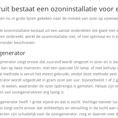
uit bestaat een ozoninstallatie voor e
n nu in grote lijnen gekeken naar de invloed van ozon op vijverwa
e ozoninstallatie bestaat uit een aantal onderdelen die goed met
en ontbreekt, werkt de ozoninstallatie niet, of niet optimaal en is 
eronder beschreven:
generator
enerator zorgt ervoor dat zuurstof wordt omgezet in ozon en is da
 kan op twee manieren, met een speciale UV lamp, of met behulp
te methode is veruit het meest gebruikt, omdat deze methode veel 
rator wordt uitgedrukt in gram ozon per uur, bijvoorbeeld 1 of 2 
s te weten, waaronder de ozon opbrengst is gemeten. Helaas zijn e
ken van ozongeneratoren erg lastig is.
generator heeft 1 grote vijand en dat is vocht. Vochtige toevoer lu
t zorgt vocht ervoor dat stofdeeltjes en vervuiling in de lucht aan
fecten zijn schadelijk voor de ozongenerator; zorg er daarom voor d