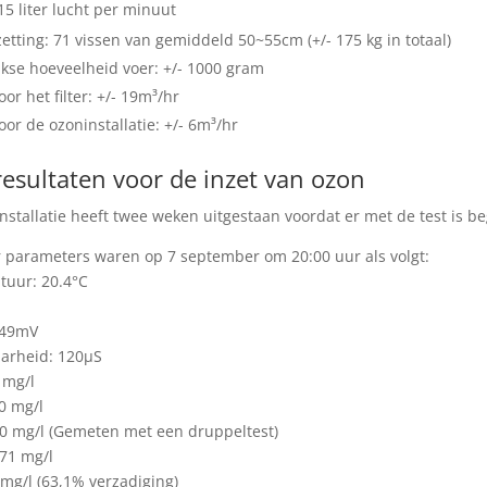
 15 liter lucht per minuut
zetting: 71 vissen van gemiddeld 50~55cm (+/- 175 kg in totaal)
jkse hoeveelheid voer: +/- 1000 gram
or het filter: +/- 19m³/hr
oor de ozoninstallatie: +/- 6m³/hr
esultaten voor de inzet van ozon
nstallatie heeft twee weken uitgestaan voordat er met de test is b
 parameters waren op 7 september om 20:00 uur als volgt:
uur: 20.4°C
249mV
arheid: 120µS
 mg/l
0 mg/l
0 mg/l (Gemeten met een druppeltest)
71 mg/l
 mg/l (63,1% verzadiging)