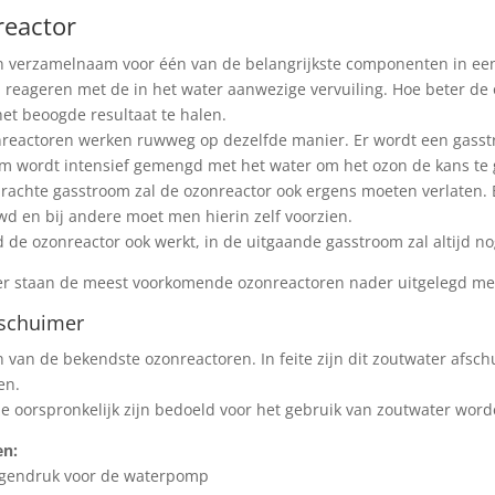
eactor
en verzamelnaam voor één van de belangrijkste componenten in een 
 reageren met de in het water aanwezige vervuiling. Hoe beter de 
het beoogde resultaat te halen.
nreactoren werken ruwweg op dezelfde manier. Er wordt een gasst
m wordt intensief gemengd met het water om het ozon de kans te 
rachte gasstroom zal de ozonreactor ook ergens moeten verlaten. 
d en bij andere moet men hierin zelf voorzien.
 de ozonreactor ook werkt, in de uitgaande gasstroom zal altijd n
r staan de meest voorkomende ozonreactoren nader uitgelegd met 
fschuimer
én van de bekendste ozonreactoren. In feite zijn dit zoutwater afs
en.
e oorspronkelijk zijn bedoeld voor het gebruik van zoutwater worde
en:
egendruk voor de waterpomp