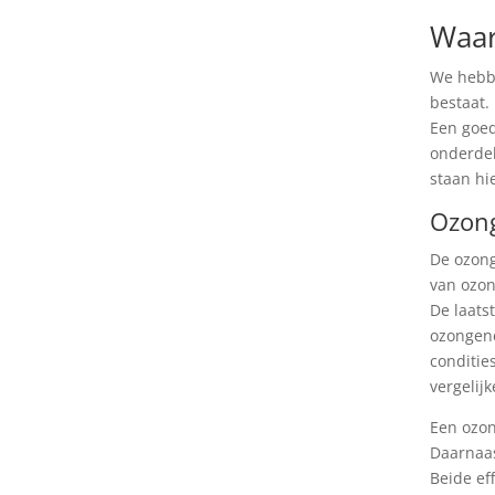
Waar
We hebbe
bestaat.
Een goed
onderdel
staan hi
Ozon
De ozong
van ozon
De laats
ozongene
conditie
vergelij
Een ozon
Daarnaas
Beide ef