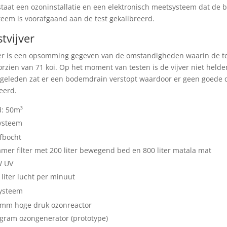
staat een ozoninstallatie en een elektronisch meetsysteem dat de 
eem is voorafgaand aan de test gekalibreerd.
tvijver
r is een opsomming gegeven van de omstandigheden waarin de test 
oorzien van 71 koi. Op het moment van testen is de vijver niet helde
geleden zat er een bodemdrain verstopt waardoor er geen goede d
eerd.
: 50m³
systeem
fbocht
amer filter met 200 liter bewegend bed en 800 liter matala mat
 UV
 liter lucht per minuut
ysteem
mm hoge druk ozonreactor
 gram ozongenerator (prototype)