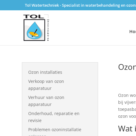
Tol Watertechniek - Specialist in waterbehandeling en ozo
Ho
Ozon
Ozon installaties
Verkoop van ozon
apparatuur
Ozon wor
Verhuur van ozon
bij vijv
apparatuur
toepasba
Onderhoud, reparatie en
ozon voor
revisie
Wat 
Problemen ozoninstallatie