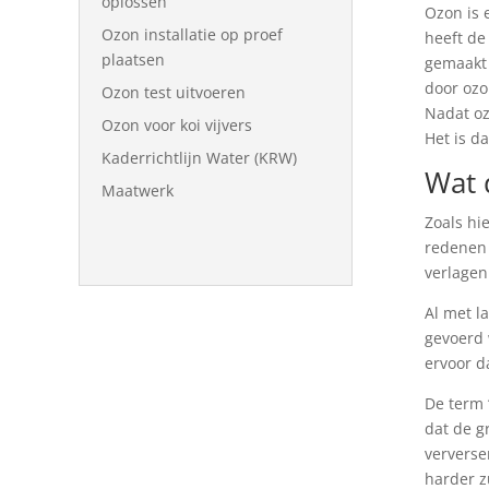
oplossen
Ozon is 
Ozon installatie op proef
heeft de
plaatsen
gemaakt 
door ozo
Ozon test uitvoeren
Nadat oz
Ozon voor koi vijvers
Het is d
Kaderrichtlijn Water (KRW)
Wat 
Maatwerk
Zoals hi
redenen 
verlagen
Al met l
gevoerd 
ervoor d
De term 
dat de g
ververse
harder z