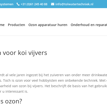
nsystemen
+31 (0)61 245 40 88
info@tolwatertechniek.nl
me
Producten
Ozon apparatuur huren
Onderhoud en reparat
 voor koi vijvers
dt al vele jaren ingezet bij het zuiveren van onder meer drinkwate
ers. Toch is ozon voor veel hobbyisten een onbekende techniek. Met d
arheid van ozon bij vijvers. Het beschrijft de basis van het gebrui
 u interessant is.
is ozon?