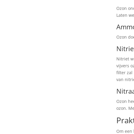
Ozon ond
Laten we
Ammo
Ozon doe
Nitri
Nitriet 
vijvers o
filter za
van nitri
Nitra
Ozon hee
ozon. Mee
Prakt
Om een be