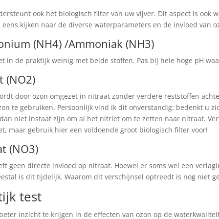
ersteunt ook het biologisch filter van uw vijver. Dit aspect is oo
 eens kijken naar de diverse waterparameters en de invloed van o
nium (NH4) /Ammoniak (NH3)
t in de praktijk weinig met beide stoffen. Pas bij hele hoge pH w
et (NO2)
wordt door ozon omgezet in nitraat zonder verdere reststoffen achte
zon te gebruiken. Persoonlijk vind ik dit onverstandig: bedenkt u zi
l dan niet instaat zijn om al het nitriet om te zetten naar nitraat.
et, maar gebruik hier een voldoende groot biologisch filter voor!
at (NO3)
ft geen directe invloed op nitraat. Hoewel er soms wel een verlagin
stal is dit tijdelijk. Waarom dit verschijnsel optreedt is nog niet g
ijk test
ter inzicht te krijgen in de effecten van ozon op de waterkwaliteit 