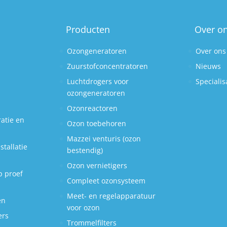
Producten
Over o
Ozongeneratoren
Over ons
Zuurstofconcentratoren
Nieuws
Luchtdrogers voor
Specialis
ozongeneratoren
Ozonreactoren
atie en
Ozon toebehoren
Mazzei venturis (ozon
tallatie
bestendig)
Ozon vernietigers
p proef
Compleet ozonsysteem
Meet- en regelapparatuur
en
voor ozon
ers
Trommelfilters