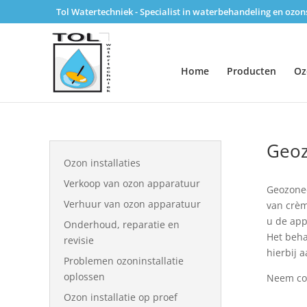
Tol Watertechniek - Specialist in waterbehandeling en ozo
Home
Producten
Oz
Geoz
Ozon installaties
Verkoop van ozon apparatuur
Geozonee
Verhuur van ozon apparatuur
van crèm
u de app
Onderhoud, reparatie en
Het beha
revisie
hierbij 
Problemen ozoninstallatie
oplossen
Neem con
Ozon installatie op proef