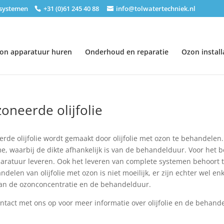
nsystemen
+31 (0)61 245 40 88
info@tolwatertechniek.nl
on apparatuur huren
Onderhoud en reparatie
Ozon install
oneerde olijfolie
rde olijfolie wordt gemaakt door olijfolie met ozon te behandelen. 
e, waarbij de dikte afhankelijk is van de behandelduur. Voor het b
aratuur leveren. Ook het leveren van complete systemen behoort t
ndelen van olijfolie met ozon is niet moeilijk, er zijn echter wel 
aan de ozonconcentratie en de behandelduur.
tact met ons op voor meer informatie over olijfolie en de behand