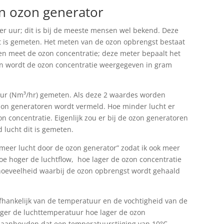
n ozon generator
r uur; dit is bij de meeste mensen wel bekend. Deze
t is gemeten. Het meten van de ozon opbrengst bestaat
en meet de ozon concentratie; deze meter bepaalt het
en wordt de ozon concentratie weergegeven in gram
uur (Nm³/hr) gemeten. Als deze 2 waardes worden
ozon generatoren wordt vermeld. Hoe minder lucht er
 concentratie. Eigenlijk zou er bij de ozon generatoren
lucht dit is gemeten.
meer lucht door de ozon generator” zodat ik ook meer
 Hoe hoger de luchtflow, hoe lager de ozon concentratie
thoeveelheid waarbij de ozon opbrengst wordt gehaald
afhankelijk van de temperatuur en de vochtigheid van de
oger de luchttemperatuur hoe lager de ozon
 u aanhouden dat een temperatuurstijging van 10°C