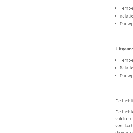
Temper
Relati
Dauwpu
Uitgaand
Temper
Relati
Dauwpu
De lucht
De lucht
voldoen 
veel kor
daarom a