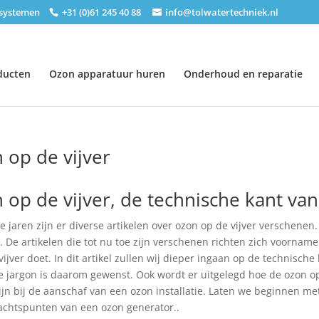
nsystemen
+31 (0)61 245 40 88
info@tolwatertechniek.nl
ducten
Ozon apparatuur huren
Onderhoud en reparatie
 op de vijver
 op de vijver, de technische kant van
te jaren zijn er diverse artikelen over ozon op de vijver verschene
. De artikelen die tot nu toe zijn verschenen richten zich voorna
ijver doet. In dit artikel zullen wij dieper ingaan op de technische
e jargon is daarom gewenst. Ook wordt er uitgelegd hoe de ozon 
ijn bij de aanschaf van een ozon installatie. Laten we beginnen m
chtspunten van een ozon generator..