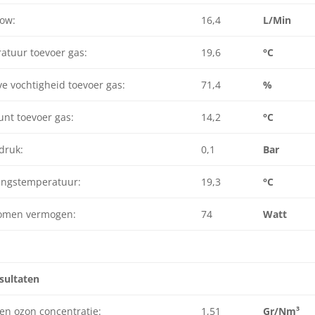
low:
16,4
L/Min
atuur toevoer gas:
19,6
°C
ve vochtigheid toevoer gas:
71,4
%
nt toevoer gas:
14,2
°C
druk:
0,1
Bar
ngstemperatuur:
19,3
°C
men vermogen:
74
Watt
sultaten
en ozon concentratie:
1,51
Gr/Nm³