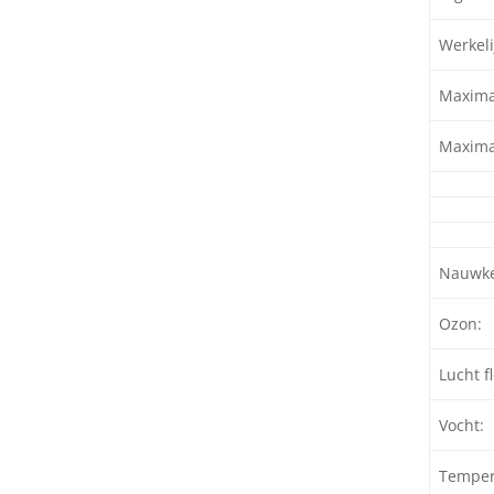
Werkeli
Maxima
Maxima
Nauwke
Ozon:
Lucht f
Vocht:
Temper