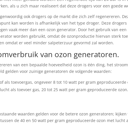
ken, als u zich maar realiseert dat deze drogers voor een goede 
tegenwoordig ook drogers op de markt die zich zelf regenereren. D
punt kan worden is afhankelijk van het type droger. Deze droger
gen vaak meer dan een ozon generator. Door het gebruik van een d
erator worden gebruikt, omdat de ozonproductie hiervan sterk to
en omdat er veel minder salpeterzuur gevormd zal worden.
omverbruik van ozon generatoren.
reren van een bepaalde hoeveelheid ozon is één ding, het stroomver
d gelden voor zuinige generatoren de volgende waarden:
of als toevoergas, ongeveer 8 tot 10 watt per gram geproduceerde 
lucht als toevoer gas, 20 tot 25 watt per gram geproduceerde ozon
staande waarden gelden voor de betere ozon generatoren; kijken 
 tussen de 40 en 50 watt per gram geproduceerde ozon met lucht a