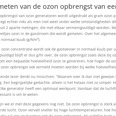
meten van de ozon opbrengst van ee
opbrengst van ozon generatoren wordt uitgedrukt als gram ozon pe
egt echter niks als men niet weet onder welke omstandigheden di
k uit 2 aparte metingen, die met elkaar vermenigvuldigd worden. M
eeltjes ozon in de gasstroom die wordt gemeten. Over het algeme
 normaal kuub (g/Nm³).
 ozon concentratie wordt ook de gastoevoer in normaal kuub per 
vuldigd blijft er dus g/hr over, de ozon opbrengst zoals deze bij 
 om een bepaalde hoeveelheid ozon te genereren, hoe hoger de ozon
 ozon opbrengst ook vermeld moeten worden bij welke hoeveelheid 
tende lezer denkt nu misschien: “Waarom voer ik dan niet gewoon 
jg. Een begrijpelijke gedachte, alleen is het helaas niet zo simpel.
. Elke generator heeft een optimaal werkpunt. Vandaar dat de luch
ressant is om te weten.
ijn we er met deze gegevens nog niet. De ozon opbrengst is sterk 
rde lucht. Ozon vervalt sneller bij hoge luchttemperaturen; hoe h
atie zal zijn en hiermee ook de ozon opbrengst. Als richtlijn kunt