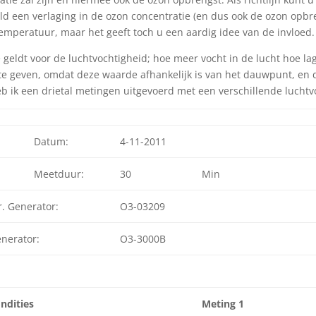
d een verlaging in de ozon concentratie (en dus ook de ozon opbreng
emperatuur, maar het geeft toch u een aardig idee van de invloed.
e geldt voor de luchtvochtigheid; hoe meer vocht in de lucht hoe la
n te geven, omdat deze waarde afhankelijk is van het dauwpunt, en
b ik een drietal metingen uitgevoerd met een verschillende luchtv
Datum:
4-11-2011
Meetduur:
30
Min
r. Generator:
O3-03209
nerator:
O3-3000B
ndities
Meting 1