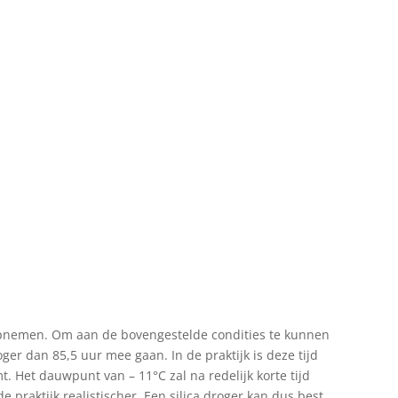
 opnemen. Om aan de bovengestelde condities te kunnen
er dan 85,5 uur mee gaan. In de praktijk is deze tijd
t. Het dauwpunt van – 11°C zal na redelijk korte tijd
 praktijk realistischer. Een silica droger kan dus best