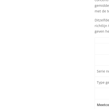
gemiddel
met de t
Ditzelfd
richtlij
geven he
Serie n
Type ge
Meetco