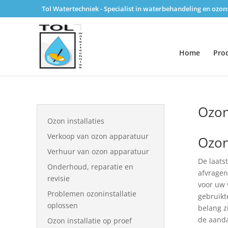
Tol Watertechniek - Specialist in waterbehandeling en ozo
Home
Pro
Ozon
Ozon installaties
Verkoop van ozon apparatuur
Ozon
Verhuur van ozon apparatuur
De laats
Onderhoud, reparatie en
afvragen
revisie
voor uw v
Problemen ozoninstallatie
gebruikt
oplossen
belang z
de aanda
Ozon installatie op proef