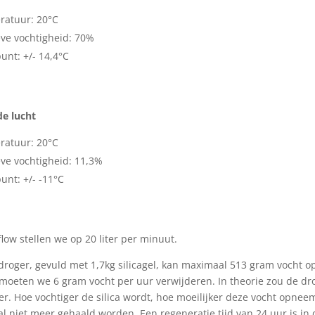
atuur: 20°C
eve vochtigheid: 70%
nt: +/- 14,4°C
e lucht
atuur: 20°C
eve vochtigheid: 11,3%
nt: +/- -11°C
flow stellen we op 20 liter per minuut.
droger, gevuld met 1,7kg silicagel, kan maximaal 513 gram vocht
moeten we 6 gram vocht per uur verwijderen. In theorie zou de drog
ter. Hoe vochtiger de silica wordt, hoe moeilijker deze vocht opneem
l niet meer gehaald worden. Een regeneratie tijd van 24 uur is in de