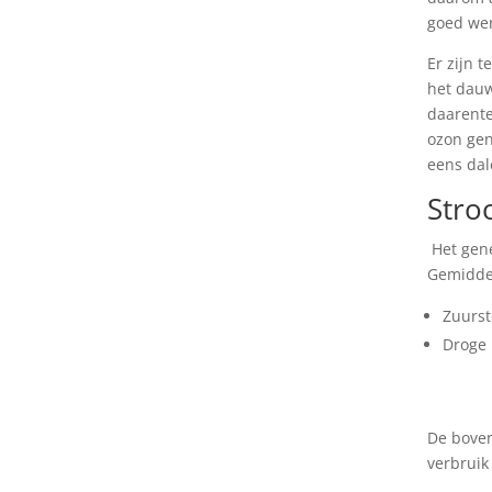
goed wer
Er zijn 
het dauw
daarente
ozon gen
eens dal
Stro
Het gene
Gemiddel
Zuurst
Droge 
De boven
verbruik