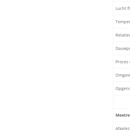
Lucht f
Temper
Relatie
Dauwpu
Proces 
Omgevi
Opgeno
Meetre
Afgelez