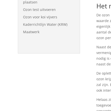
plaatsen
Het 
Ozon test uitvoeren
De ozon 
Ozon voor koi vijvers
waarde z
Kaderrichtlijn Water (KRW)
eigenlij
Maatwerk
aantal d
ozon per
Naast de
vermenig
nodig is
naast de
De oplet
ozon kri
zal zijn
ook inte
Helaas z
toegevoe
concentr