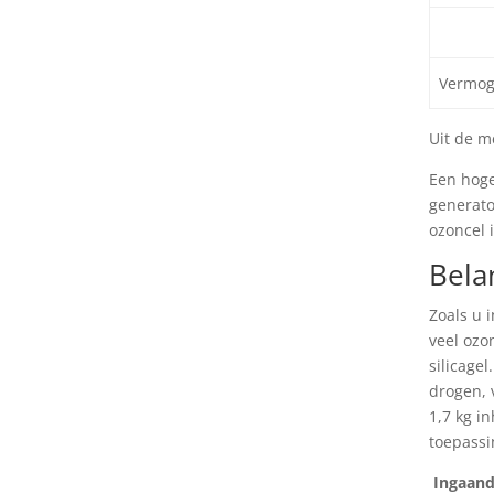
Vermog
Uit de m
Een hoge
generato
ozoncel 
Bela
Zoals u 
veel ozo
silicage
drogen, 
1,7 kg i
toepassi
Ingaand