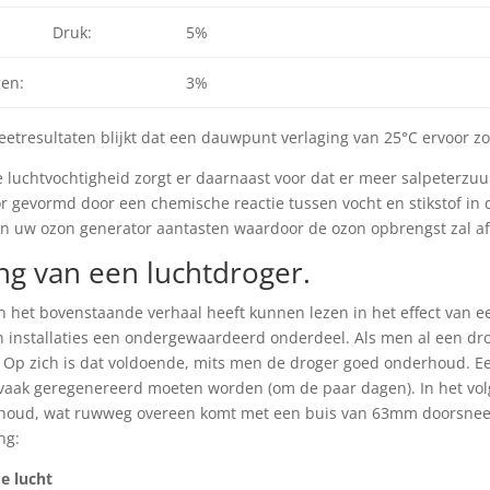
Druk:
5%
en:
3%
eetresultaten blijkt dat een dauwpunt verlaging van 25°C ervoor zor
 luchtvochtigheid zorgt er daarnaast voor dat er meer salpeterzu
r gevormd door een chemische reactie tussen vocht en stikstof in de
in uw ozon generator aantasten waardoor de ozon opbrengst zal 
ng van een luchtdroger.
in het bovenstaande verhaal heeft kunnen lezen in het effect van 
n installaties een ondergewaardeerd onderdeel. Als men al een droge
l. Op zich is dat voldoende, mits men de droger goed onderhoud. Een
vaak geregenereerd moeten worden (om de paar dagen). In het vo
nhoud, wat ruwweg overeen komt met een buis van 63mm doorsnee e
ng:
e lucht