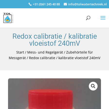
+31 (0)61 245 40 88
info@tolwatertechniek.nl
Redox calibratie / kalibratie
vloeistof 240mV
Start
/
Mess- und Regelgerät
/
Zubehörteile für
Messgerät
/ Redox calibratie / kalibratie vloeistof 240mV