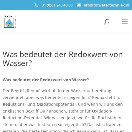
+31 (0)61 245 40 88
info@tolwatertechniek.nl
Was bedeutet der Redoxwert von
Wasser?
Was bedeutet der Redoxwert von Wasser?
Der Begriff „Redox“ wird oft in der Wasseraufbereitung
verwendet, aber was bedeutet er eigentlich? Redox steht für
Red
uktions- und
Ox
idationspotential, und wenn wir uns den
englischen Begriff ORP ansehen, steht er für
O
xidation-
R
eduction-
P
otential. Wir wissen jetzt, wofür die Buchstaben
stehen, aber was bedeuten sie eigentlich? Das ist schwer zu
erklären, die beste Definition, die ich geben kann, ist, dass es