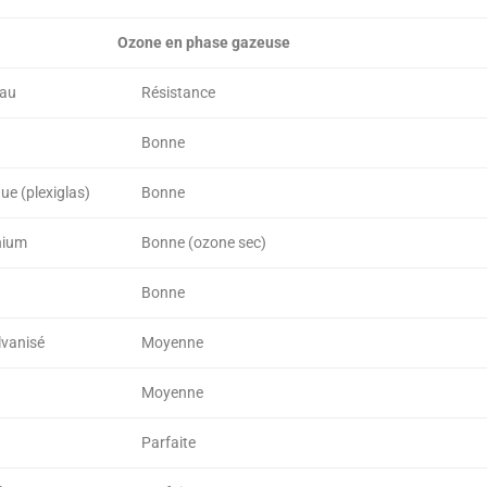
Ozone en phase gazeuse
iau
Résistance
Bonne
que (plexiglas)
Bonne
nium
Bonne (ozone sec)
Bonne
lvanisé
Moyenne
Moyenne
Parfaite