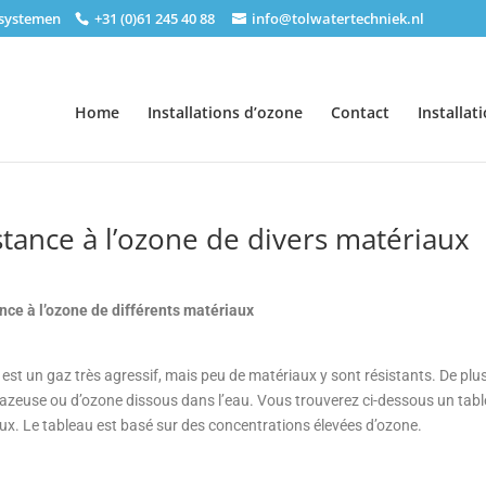
nsystemen
+31 (0)61 245 40 88
info@tolwatertechniek.nl
Home
Installations d’ozone
Contact
Installat
stance à l’ozone de divers matériaux
nce à l’ozone de différents matériaux
est un gaz très agressif, mais peu de matériaux y sont résistants. De plus, 
azeuse ou d’ozone dissous dans l’eau. Vous trouverez ci-dessous un tablea
ux. Le tableau est basé sur des concentrations élevées d’ozone.