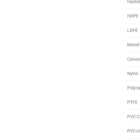
Hastel
HDPE
LDPE
Monel
Caoutc
Nylon
Polyc
PTFE
PVC-C
PVC-U