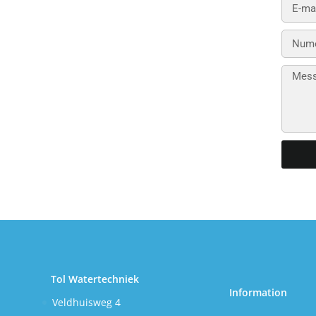
Tol Watertechniek
Information
Veldhuisweg 4