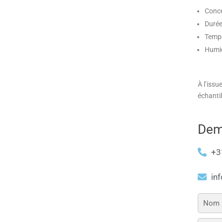
Conce
Durée
Temp
Humidi
À l’issu
échanti
Dema
+3
in