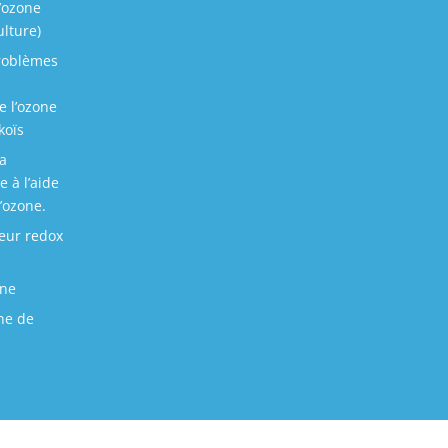
l’ozone
ulture)
problèmes
e l’ozone
koïs
la
 à l’aide
’ozone.
leur redox
one
one de